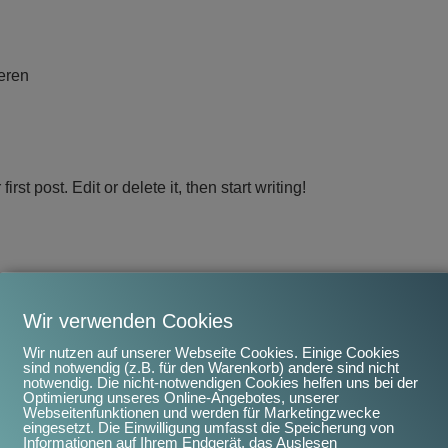
eren
st post. Edit or delete it, then start writing!
t:
Wir verwenden Cookies
Wir nutzen auf unserer Webseite Cookies. Einige Cookies
, editing, and deleting comments, please visit the Comments screen in
sind notwendig (z.B. für den Warenkorb) andere sind nicht
m
Gravatar
.
notwendig. Die nicht-notwendigen Cookies helfen uns bei der
Optimierung unseres Online-Angebotes, unserer
Webseitenfunktionen und werden für Marketingzwecke
eingesetzt. Die Einwilligung umfasst die Speicherung von
Informationen auf Ihrem Endgerät, das Auslesen